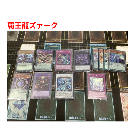
覇王龍ズァーク