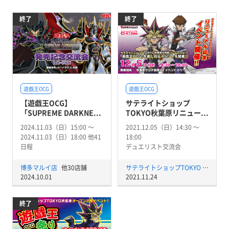
終了
終了
遊戯王OCG
遊戯王OCG
【遊戯王OCG】
サテライトショップ
「SUPREME DARKNE...
TOKYO秋葉原リニュー...
2024.11.03（日）15:00 〜
2021.12.05（日）14:30 〜
2024.11.03（日）18:00 他41
18:00
日程
デュエリスト交流会
博多マルイ店
他30店舗
サテライトショップTOKYO 秋葉原店
2024.10.01
2021.11.24
終了