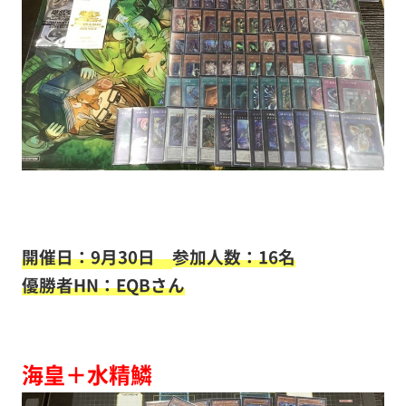
開催日：9月30日
参加人数：16名
優勝者HN：EQB
さん
海皇＋水精鱗