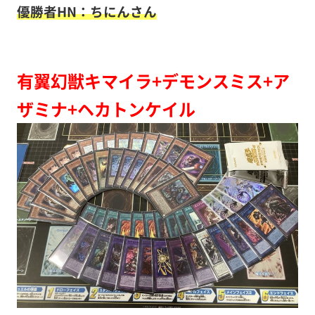
優勝者HN：ちにんさん
有翼幻獣キマイラ+デモンスミス+ア
ザミナ+ヘカトンケイル