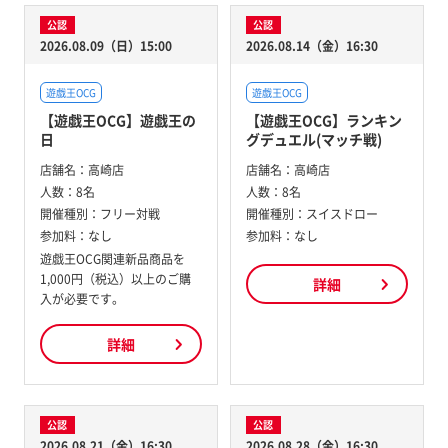
公認
公認
2026.08.09（日）15:00
2026.08.14（金）16:30
遊戯王OCG
遊戯王OCG
【遊戯王OCG】遊戯王の
【遊戯王OCG】ランキン
日
グデュエル(マッチ戦)
店舗名：
高崎店
店舗名：
高崎店
人数：
8名
人数：
8名
開催種別：
フリー対戦
開催種別：
スイスドロー
参加料：
なし
参加料：
なし
遊戯王OCG関連新品商品を
1,000円（税込）以上のご購
詳細
入が必要です。
詳細
公認
公認
2026.08.21（金）16:30
2026.08.28（金）16:30