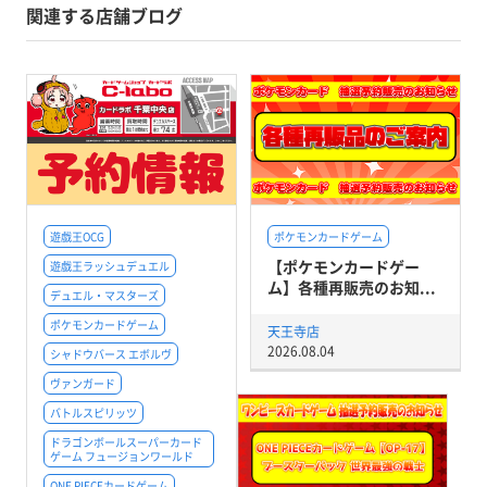
関連する店舗ブログ
遊戯王OCG
ポケモンカードゲーム
【ポケモンカードゲー
遊戯王ラッシュデュエル
ム】各種再販売のお知...
デュエル・マスターズ
ポケモンカードゲーム
天王寺店
2026.08.04
シャドウバース エボルヴ
ヴァンガード
バトルスピリッツ
ドラゴンボールスーパーカード
ゲーム フュージョンワールド
ONE PIECEカードゲーム