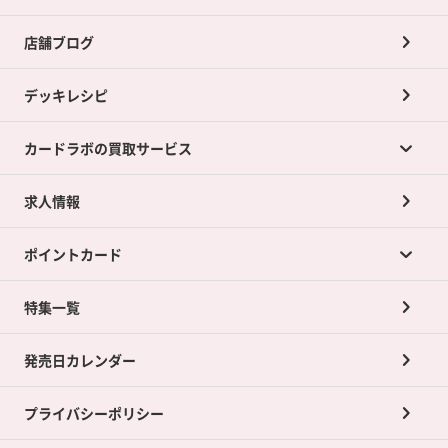
店舗ブログ
デッキレシピ
カードラボの買取サービス
求人情報
カードラボの買取サービスTOP
ポイントカード
店舗買取について
ネット買取について
特集一覧
ポイントカードTOP
買取承諾書について
発売日カレンダー
ポイント交換景品
プライバシーポリシー