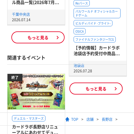
ル商品一覧(2026年7月...
Reバース
パルワールド オフィシャルカー
千葉中央店
ドゲーム
2026.07.14
ビルディバイド -ブライト-
OSICA
もっと見る
ファイナルファンタジーTCG
【予約情報】カードラボ
池袋店予約受付中商品...
関連するイベント
池袋店
2026.07.28
終了
もっと見る
デュエル・マスターズ
TOP
店舗
長野店
カードラボ長野店リニュ
ーアルにあわせてデュ...