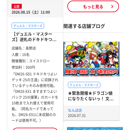
もっと見る
公認
2026.08.15（土）11:00
関連する店舗ブログ
デュエル・マスターズ
【デュエル・マスター
ズ】逆札のドキドキつ...
店舗名：
長野店
人数：
16名
開催種別：
スイスドロー
参加料：
300円
「DM26-SD1 ドキドキつよい
デッキ 25の王道」に収録され
デュエル・マスターズ
ているデッキのみ使用可能。
「DM26-EX1 ますますつよい
★緊急開催★ドラゴン娘
パック 25の援軍」のカードを
になりたくないっ！ 文...
10枚まで入れ替えて使用可
能。（同名カードであって
なんば店
も、DM26-EX1に未収録のカ
2026.07.31
ードは使用不可。）