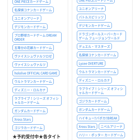
ONE PIECEカードゲーム
ONE PIECEカードゲーム
ユニオンアリーナ
名探偵コナンカードゲーム
バトルスピリッツ
ユニオンアリーナ
デジモンカードゲーム
デジモンカードゲーム
ドラゴンボールスーパーカード
プロ野球カードゲーム DREAM
ゲーム フュージョンワールド
ORDER
デュエル・マスターズ
五等分の花嫁カードゲーム
名探偵コナンカードゲーム
ヴァイスシュヴァルツロゼ
Lycee OVERTURE
ヴァイスシュヴァルツ
ウルトラマンカードゲーム
hololive OFFICIAL CARD GAME
ディズニー・ロルカナ
ウルトラマンカードゲーム
ラブライブ！シリーズ オフィシ
ディズニー・ロルカナ
ャルカードゲーム
ラブライブ！シリーズ オフィシ
ゴジラカードゲーム
ャルカードゲーム
ガンダムカードゲーム
ガンダムカードゲーム
ハイキュー!!バボカ!!BREAK
Xross Stars
Xross Stars
ニベルアリーナ
ゴジラカードゲーム
ハリー・ポッター カードゲーム
★予約受付中★各タイト