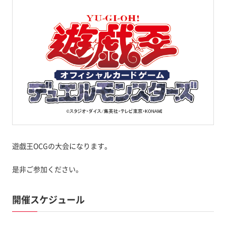
遊戯王OCGの大会になります。
是非ご参加ください。
開催スケジュール