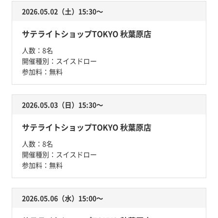
2026.05.02（土）15:30〜
サテライトショップTOKYO 秋葉原店
人数：
8名
開催種別：
スイスドロー
参加料：
無料
2026.05.03（日）15:30〜
サテライトショップTOKYO 秋葉原店
人数：
8名
開催種別：
スイスドロー
参加料：
無料
2026.05.06（水）15:00〜