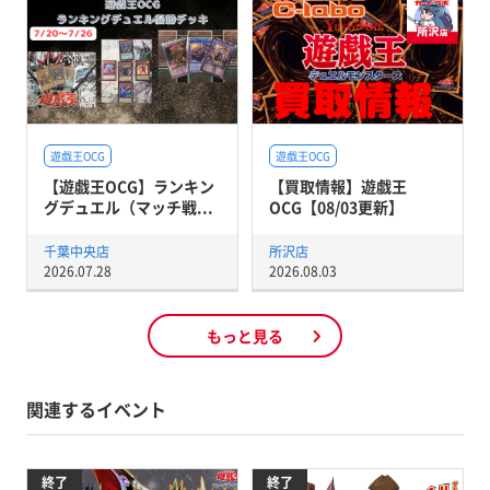
遊戯王OCG
遊戯王OCG
【遊戯王OCG】ランキン
【買取情報】遊戯王
グデュエル（マッチ戦...
OCG【08/03更新】
千葉中央店
所沢店
2026.07.28
2026.08.03
もっと見る
関連するイベント
終了
終了