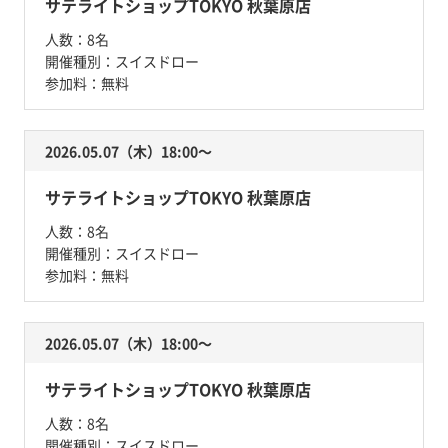
サテライトショップTOKYO 秋葉原店
人数：
8名
開催種別：
スイスドロー
参加料：
無料
2026.05.07（木）18:00〜
サテライトショップTOKYO 秋葉原店
人数：
8名
開催種別：
スイスドロー
参加料：
無料
2026.05.07（木）18:00〜
サテライトショップTOKYO 秋葉原店
人数：
8名
開催種別：
スイスドロー