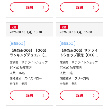
詳細
詳細
公認
公認
2026.08.10（月）13:30
2026.08.10（月）15:00
遊戯王OCG
遊戯王OCG
【遊戯王OCG】【OCG】
【遊戯王OCG】サテライ
ランキングデュエル（...
トショップ限定【OCG...
店舗名：
サテライトショップ
店舗名：
サテライトショップ
TOKYO 秋葉原店
TOKYO 秋葉原店
人数：
16名
人数：
8名
開催種別：
スイスドロー
開催種別：
フリー対戦
参加料：
無料
参加料：
無料
詳細
詳細