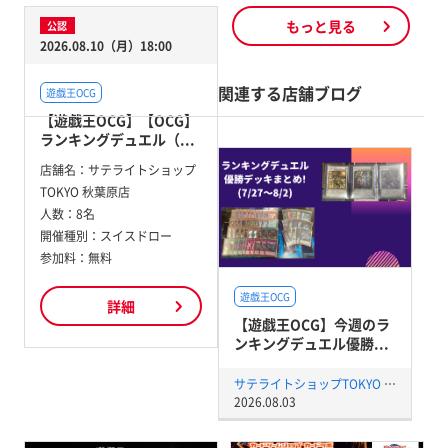
もっと見る
公認
2026.08.10（月）18:00
関連する店舗ブログ
遊戯王OCG
【遊戯王OCG】【OCG】
ランキングデュエル（...
店舗名：
サテライトショップ
TOKYO 秋葉原店
人数：
8名
開催種別：
スイスドロー
参加料：
無料
遊戯王OCG
詳細
【遊戯王OCG】今週のラ
ンキングデュエル優勝...
サテライトショップTOKYO 秋葉原店
2026.08.03