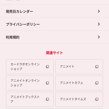
ポイントカードTOP
買取承諾書について
発売日カレンダー
ポイント交換景品
プライバシーポリシー
利用規約
関連サイト
カードラボオンライン
アニメイト
ショップ
アニメイトオンライン
アニメイトカフェ
ショップ
アニメイトブックスト
アニメイトタイムズ
ア