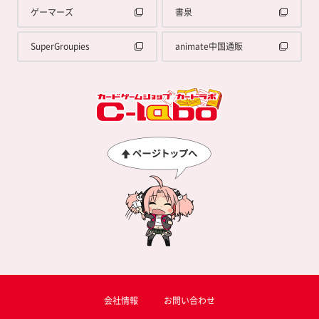
ゲーマーズ
書泉
SuperGroupies
animate中国通販
会社情報
お問い合わせ