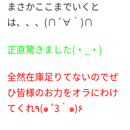
まさかここまでいくと
は、、、(∩´∀｀)∩
正直驚きました(・_・)
全然在庫足りてないのでぜ
ひ皆様のお力をオラにわけ
てくれ٩(๑´3｀๑)۶