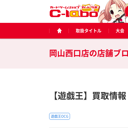
取扱タイトル
大会
岡山西口店の
店舗ブ
【遊戯王】買取情報【
遊戯王OCG