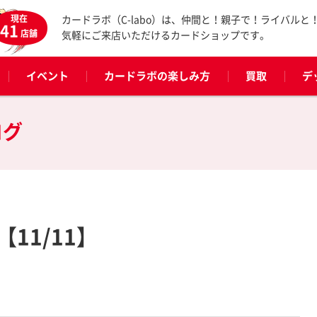
現在
カードラボ（C-labo）は、仲間と！親子で！ライバルと
41
店舗
気軽にご来店いただけるカードショップです。
イベント
カードラボの楽しみ方
買取
デ
ログ
11/11】