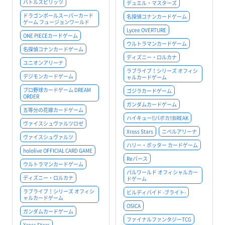
バトルスピリッツ
デュエル・マスターズ
ドラゴンボールスーパーカード
名探偵コナンカードゲーム
ゲーム フュージョンワールド
Lycee OVERTURE
ONE PIECEカードゲーム
ウルトラマンカードゲーム
名探偵コナンカードゲーム
ディズニー・ロルカナ
ユニオンアリーナ
ラブライブ！シリーズ オフィシ
デジモンカードゲーム
ャルカードゲーム
プロ野球カードゲーム DREAM
ゴジラカードゲーム
ORDER
ガンダムカードゲーム
五等分の花嫁カードゲーム
ハイキュー!!バボカ!!BREAK
ヴァイスシュヴァルツロゼ
Xross Stars
ニベルアリーナ
ヴァイスシュヴァルツ
ハリー・ポッター カードゲーム
hololive OFFICIAL CARD GAME
Reバース
ウルトラマンカードゲーム
パルワールド オフィシャルカー
ディズニー・ロルカナ
ドゲーム
ラブライブ！シリーズ オフィシ
ビルディバイド -ブライト-
ャルカードゲーム
OSICA
ガンダムカードゲーム
ファイナルファンタジーTCG
Xross Stars