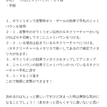
手札）「*/弐幻ニャミバウン/*」が１枚
・手順
１，ギラミリオンで攻撃時ギャ・ザールの効果で手札のニャミ
バウンを使用
２－１，攻撃中のギラミリオン以外のＧＲクリーチャーがいな
ければＧＲ召喚してそこにニャミバウンをつける。
２－２，いる場合は起きているＧＲクリーチャーにつける。
（ＧＲクリーチャーをメタリカで統一してあるので確定でメタ
リカが出ます）
３，ギラミリオンの効果でメタリカをタップしてアンタップ
４，ニャミバウンの効果でニャミバウンのついているＧＲクリ
ーチャー手札に戻す
５，１～４をくり返す
これで無限に攻撃ができます！
決めるのはちょっと難しいですけど決まった時は爽快な気分に
なることでしょう！（多分きっと恐らくそうに違いないと思い