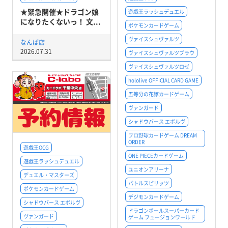
★緊急開催★ドラゴン娘
遊戯王ラッシュデュエル
になりたくないっ！ 文...
ポケモンカードゲーム
ヴァイスシュヴァルツ
なんば店
2026.07.31
ヴァイスシュヴァルツブラウ
ヴァイスシュヴァルツロゼ
hololive OFFICIAL CARD GAME
五等分の花嫁カードゲーム
ヴァンガード
シャドウバース エボルヴ
プロ野球カードゲーム DREAM
ORDER
遊戯王OCG
ONE PIECEカードゲーム
遊戯王ラッシュデュエル
ユニオンアリーナ
デュエル・マスターズ
バトルスピリッツ
ポケモンカードゲーム
デジモンカードゲーム
シャドウバース エボルヴ
ドラゴンボールスーパーカード
ヴァンガード
ゲーム フュージョンワールド