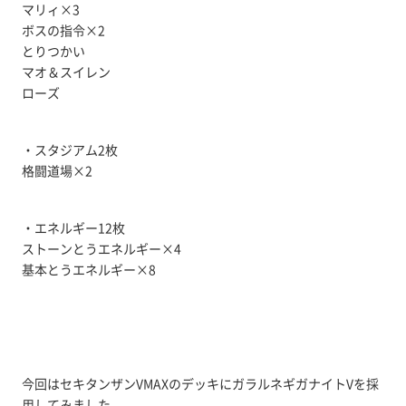
マリィ×3
ボスの指令×2
とりつかい
マオ＆スイレン
ローズ
・スタジアム2枚
格闘道場×2
・エネルギー12枚
ストーンとうエネルギー×4
基本とうエネルギー×8
今回はセキタンザンVMAXのデッキにガラルネギガナイトVを採
用してみました。