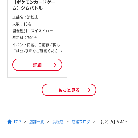
【ポケモンカードゲー
ム】ジムバトル
店舗名：
浜松店
人数：
16名
開催種別：
スイスドロー
参加料：
300円
イベント内容、ご応募に関し
ては公式HPをご確認ください
詳細
もっと見る
TOP
店舗一覧
浜松店
店舗ブログ
【ポケカ】VMAXのクライマックス買取情報【ユウリ/ガラルの仲間たち/アセロラの予感/ピカチュウVMAX/SR/CSR/CHR】