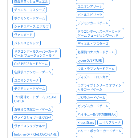
遊戯王ラッシュデュエル
ユニオンアリーナ
デュエル・マスターズ
バトルスピリッツ
ポケモンカードゲーム
デジモンカードゲーム
シャドウバース エボルヴ
ドラゴンボールスーパーカード
ヴァンガード
ゲーム フュージョンワールド
バトルスピリッツ
デュエル・マスターズ
ドラゴンボールスーパーカード
名探偵コナンカードゲーム
ゲーム フュージョンワールド
Lycee OVERTURE
ONE PIECEカードゲーム
ウルトラマンカードゲーム
名探偵コナンカードゲーム
ディズニー・ロルカナ
ユニオンアリーナ
ラブライブ！シリーズ オフィシ
デジモンカードゲーム
ャルカードゲーム
プロ野球カードゲーム DREAM
ゴジラカードゲーム
ORDER
ガンダムカードゲーム
五等分の花嫁カードゲーム
ハイキュー!!バボカ!!BREAK
ヴァイスシュヴァルツロゼ
Xross Stars
ニベルアリーナ
ヴァイスシュヴァルツ
ハリー・ポッター カードゲーム
hololive OFFICIAL CARD GAME