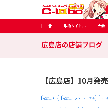
取扱タイトル
大会
広島店の
店舗ブログ
【広島店】10月発
遊戯王OCG
遊戯王ラッシュデュエル
バト