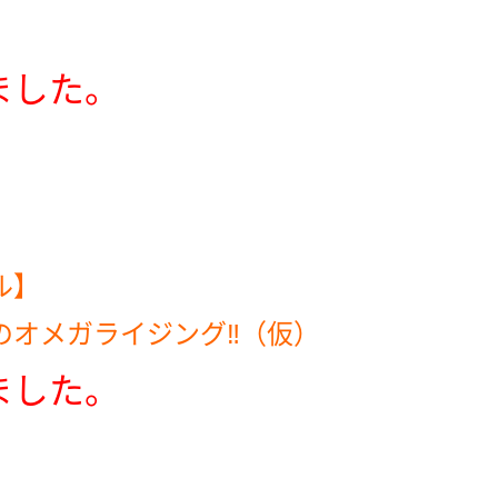
ました。
ル】
のオメガライジング‼（仮）
ました。