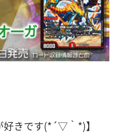
好きです(*´▽｀*)】