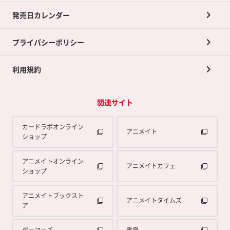
買取承諾書について
発売日カレンダー
ポイント交換景品
プライバシーポリシー
利用規約
関連サイト
カードラボオンライン
アニメイト
ショップ
アニメイトオンライン
アニメイトカフェ
ショップ
アニメイトブックスト
アニメイトタイムズ
ア
ゲーマーズ
書泉