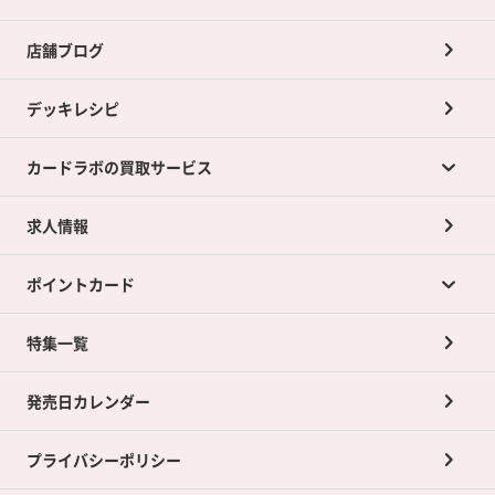
店舗ブログ
デッキレシピ
カードラボの買取サービス
求人情報
カードラボの買取サービスTOP
ポイントカード
店舗買取について
ネット買取について
特集一覧
ポイントカードTOP
買取承諾書について
発売日カレンダー
ポイント交換景品
プライバシーポリシー