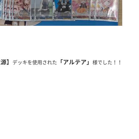
電源
】
「アルテア」
デッキ
を使用された
様でした！！