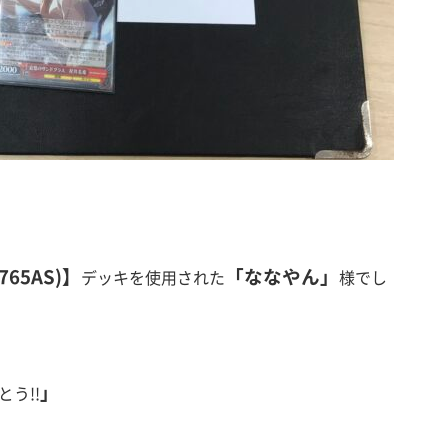
65AS)
】
「ななやん」
デッキ
を使用された
様でし
」
う!!