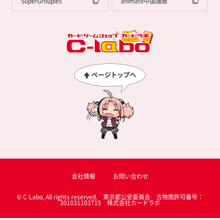
SuperGroupies
animate中国通販
会社情報
お問い合わせ
© C-Labo, All rights reserved. 東京都公安委員会 古物商許可番号：
301031103715 株式会社カードラボ