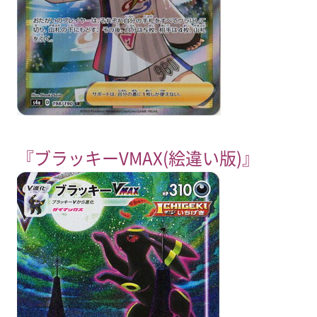
『ブラッキーVMAX(絵違い版)』