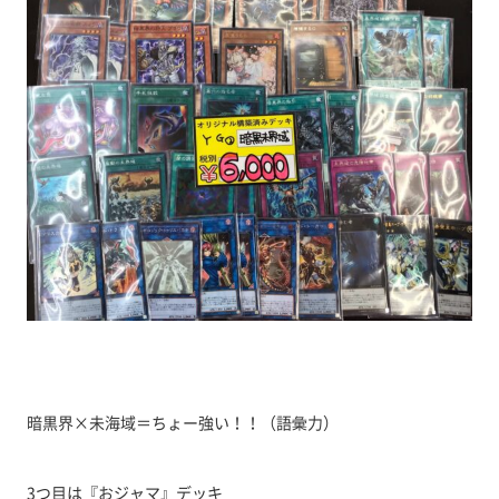
暗黒界×未海域＝ちょー強い！！（語彙力）
3つ目は『おジャマ』デッキ