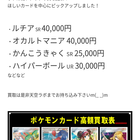
ほしいカードを中心にピックアップしました！
ルチア
40,000円
・
SR
オカルトマニア 40,000円
・
かんこうきゃく
25,000円
・
SR
ハイパーボール
30,000円
・
UR
などなど
買取は是非天空ラボまでお持ち込み下さいm(_ _)m