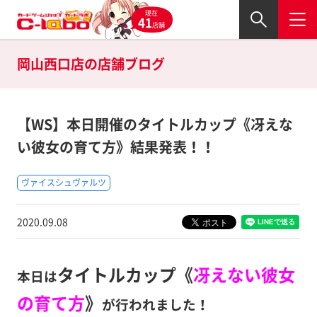
現在
41
店舗
岡山西口店の
店舗ブログ
【WS】本日開催のタイトルカップ《冴えな
い彼女の育て方》結果発表！！
ヴァイスシュヴァルツ
2020.09.08
タイトルカップ《
冴えない彼女
本日は
の育て方
》
が行われました！