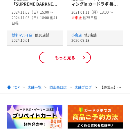
「SUPREME DARKNE...
ィングin カードラボ 毎...
2024.11.03（日）15:00 〜
2021.01.11（月）13:00 〜
2024.11.03（日）18:00 他41
※中止
他25日程
日程
博多マルイ店
他30店舗
小倉店
他8店舗
2024.10.01
2020.09.18
もっと見る
TOP
店舗一覧
岡山西口店
店舗ブログ
【遊戯王】【抽選販売のお知らせ】2月18日発売予定遊戯王商品『RARITY COLLECTION -QUARTER CENTURY EDITION-』の抽選のご案内