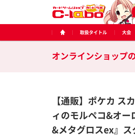
取扱タイトル
大会
オンラインショップ
【通販】ポケカ ス
ィのモルペコ&オー
&メタグロスex』ス