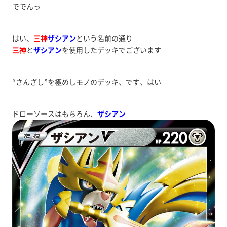
ででんっ
はい、
三神
ザシアン
という名前の通り
三神
と
ザシアン
を使用したデッキでございます
“さんざし”を極めしモノのデッキ、です、はい
ドローソースはもちろん、
ザシアン