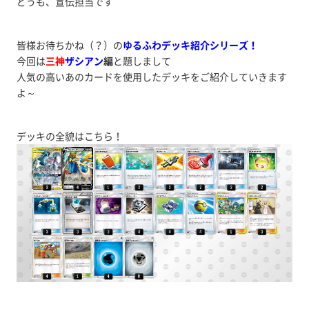
どうも、宣伝担当です
皆様お待ちかね（？）の
ゆるふわデッキ紹介シリーズ！
今回は
三神
ザシアン
編
と題しまして
人気の高いあのカードを使用したデッキをご紹介していきます
よ～
デッキの全貌はこちら！