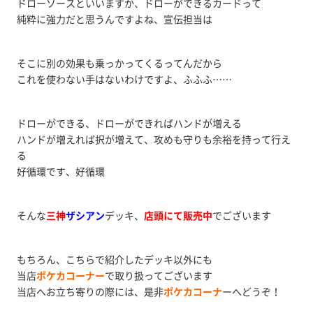
ドローソースといいますか、ドローができるカードって
純粋に強力だと思うんですよね、宣伝担当は
そこに別の効果も乗っかってくるってんだから
これを使わない手はないわけですよ、ふふふ……
ドローができる、ドローができればハンドが増える
ハンドが増えれば択が増えて、攻めも守りも余裕を持って行え
る
好循環です、好循環
そんな
三神
ザシアン
デッキ、
店頭にて販売中
でございます
もちろん、こちらで紹介したデッキ以外にも
当店
ポケカコーナー
で取り扱ってございます
当店へお立ち寄りの際には、是非
ポケカコーナ
ーへどうぞ！