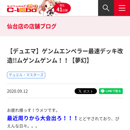
現在
41
店舗
仙台店の
店舗ブログ
【デュエマ】ゲンムエンペラー最速デッキ改
造!!ムゲンムゲンム！！【夢幻】
デュエル・マスターズ
2020.09.12
お疲れ様っす！ウメツです。
最近周りから大会出ろ！！！
とどヤされており、ぴ
えんな日々。。。