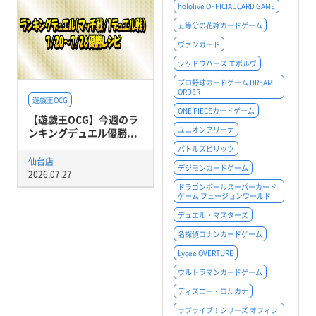
hololive OFFICIAL CARD GAME
五等分の花嫁カードゲーム
ヴァンガード
シャドウバース エボルヴ
プロ野球カードゲーム DREAM
ORDER
遊戯王OCG
ONE PIECEカードゲーム
【遊戯王OCG】今週のラ
ユニオンアリーナ
ンキングデュエル優勝...
バトルスピリッツ
仙台店
デジモンカードゲーム
2026.07.27
ドラゴンボールスーパーカード
ゲーム フュージョンワールド
デュエル・マスターズ
名探偵コナンカードゲーム
Lycee OVERTURE
ウルトラマンカードゲーム
ディズニー・ロルカナ
ラブライブ！シリーズ オフィシ