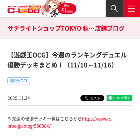
現在
41
店舗
サテライトショップTOKYO 秋葉原店の
店舗ブログ
【遊戯王OCG】今週のランキングデュエル
優勝デッキまとめ！（11/10～11/16）
遊戯王OCG
2025.11.24
※先週の優勝デッキ一覧はこちらから
https://www.c-
labo.jp/blog/580884/