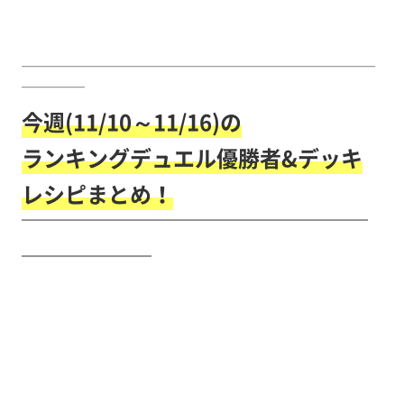
￣￣￣￣￣￣￣￣￣￣￣￣￣￣￣￣￣￣￣￣￣￣￣￣￣￣￣￣
￣￣￣￣￣
今週(11/10～11/16)の
ランキングデュエル優勝者&デッキ
レシピまとめ！
￣￣￣￣￣￣￣￣￣￣￣￣￣￣￣￣
￣￣￣￣￣￣