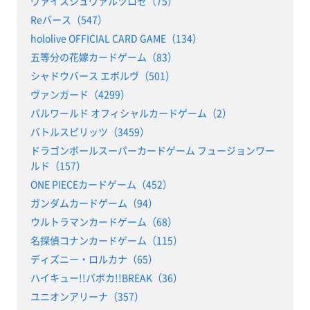
ヴァイスシュヴァルツロゼ（75）
Reバース（547）
hololive OFFICIAL CARD GAME（134）
五等分の花嫁カードゲーム（83）
シャドウバース エボルヴ（501）
ヴァンガード（4299）
パルワールド オフィシャルカードゲーム（2）
バトルスピリッツ（3459）
ドラゴンボールスーパーカードゲーム フュージョンワー
ルド（157）
ONE PIECEカードゲーム（452）
ガンダムカードゲーム（94）
ウルトラマンカードゲーム（68）
名探偵コナンカードゲーム（115）
ディズニー・ロルカナ（65）
ハイキュー!!バボカ!!BREAK（36）
ユニオンアリーナ（357）