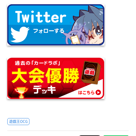
遊戯王OCG