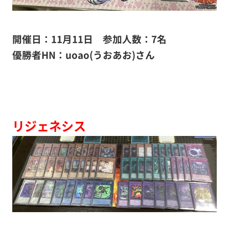
開催日：11月11日
参加人数：7名
優勝者HN：uoao(うおあお)さん
リジェネシス