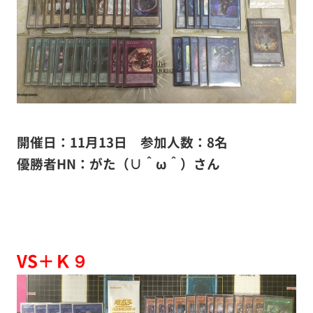
開催日：11月13日
参加人数：8名
優勝者HN：がた（∪＾ω＾）さん
VS＋Ｋ９