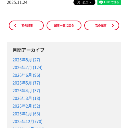
2025.11.24
前の記事
記事一覧に戻る
次の記事
月間アーカイブ
2026年8月 (27)
2026年7月 (124)
2026年6月 (96)
2026年5月 (77)
2026年4月 (37)
2026年3月 (18)
2026年2月 (52)
2026年1月 (63)
2025年12月 (70)