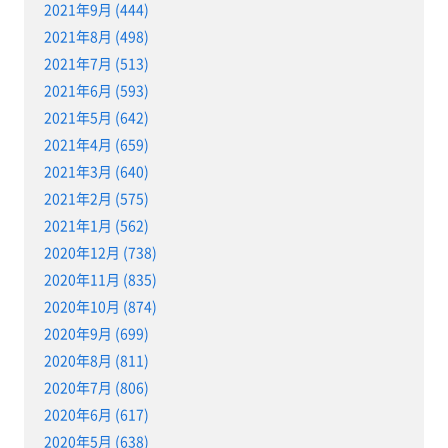
2021年9月 (444)
2021年8月 (498)
2021年7月 (513)
2021年6月 (593)
2021年5月 (642)
2021年4月 (659)
2021年3月 (640)
2021年2月 (575)
2021年1月 (562)
2020年12月 (738)
2020年11月 (835)
2020年10月 (874)
2020年9月 (699)
2020年8月 (811)
2020年7月 (806)
2020年6月 (617)
2020年5月 (638)