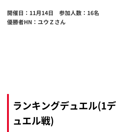
開催日：11月14日
参加人数：16名
優勝者HN：ユウＺ
さん
ランキングデュエル(1デ
ュエル戦)