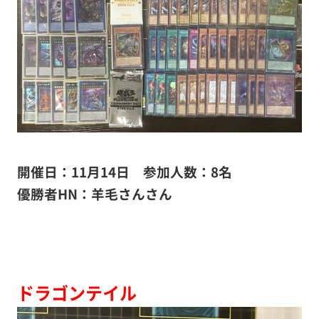
開催日：11月14日
参加人数：8名
優勝者HN：羊毛さんさん
ドラゴンテイル