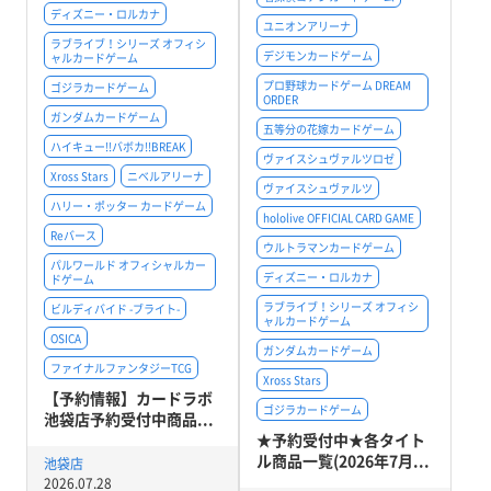
ディズニー・ロルカナ
ユニオンアリーナ
ラブライブ！シリーズ オフィシ
デジモンカードゲーム
ャルカードゲーム
プロ野球カードゲーム DREAM
ゴジラカードゲーム
ORDER
ガンダムカードゲーム
五等分の花嫁カードゲーム
ハイキュー!!バボカ!!BREAK
ヴァイスシュヴァルツロゼ
Xross Stars
ニベルアリーナ
ヴァイスシュヴァルツ
ハリー・ポッター カードゲーム
hololive OFFICIAL CARD GAME
Reバース
ウルトラマンカードゲーム
パルワールド オフィシャルカー
ディズニー・ロルカナ
ドゲーム
ラブライブ！シリーズ オフィシ
ビルディバイド -ブライト-
ャルカードゲーム
OSICA
ガンダムカードゲーム
ファイナルファンタジーTCG
Xross Stars
【予約情報】カードラボ
ゴジラカードゲーム
池袋店予約受付中商品...
★予約受付中★各タイト
ル商品一覧(2026年7月...
池袋店
2026.07.28