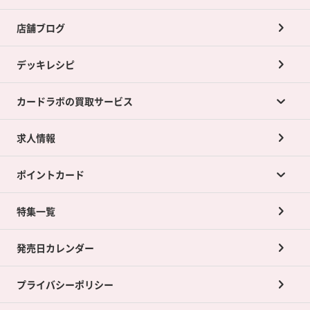
店舗ブログ
デッキレシピ
カードラボの買取サービス
求人情報
カードラボの買取サービスTOP
ポイントカード
店舗買取について
ネット買取について
特集一覧
ポイントカードTOP
買取承諾書について
発売日カレンダー
ポイント交換景品
プライバシーポリシー