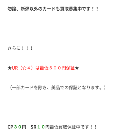
勿論、新弾以外のカードも買取募集中です！！
さらに！！！
★
UR（☆４）は最低５００
円保証
★
（一部カードを除き、美品での保証となります。）
CP
３０
円 SR
１０
円
最低買取保証中です！！