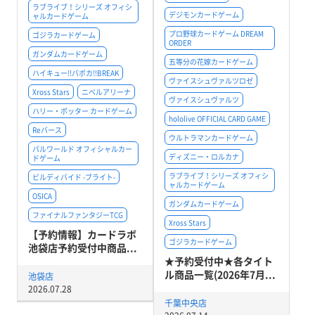
ラブライブ！シリーズ オフィシ
デジモンカードゲーム
ャルカードゲーム
プロ野球カードゲーム DREAM
ゴジラカードゲーム
ORDER
ガンダムカードゲーム
五等分の花嫁カードゲーム
ハイキュー!!バボカ!!BREAK
ヴァイスシュヴァルツロゼ
Xross Stars
ニベルアリーナ
ヴァイスシュヴァルツ
ハリー・ポッター カードゲーム
hololive OFFICIAL CARD GAME
Reバース
ウルトラマンカードゲーム
パルワールド オフィシャルカー
ディズニー・ロルカナ
ドゲーム
ラブライブ！シリーズ オフィシ
ビルディバイド -ブライト-
ャルカードゲーム
OSICA
ガンダムカードゲーム
ファイナルファンタジーTCG
Xross Stars
【予約情報】カードラボ
ゴジラカードゲーム
池袋店予約受付中商品...
★予約受付中★各タイト
ル商品一覧(2026年7月...
池袋店
2026.07.28
千葉中央店