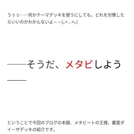
うぅぅ……何かテーマデッキを使うにしても、どれを対策した
らいいのかわかんないよ～～(｡>﹏<｡)
──そうだ、
メタビ
しよう
──
ということで今回のブログの本題、メタビートの王様、叢雲ダ
イ－ザデッキの紹介です。