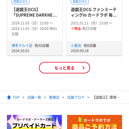
遊戯王OCG
遊戯王OCG
【遊戯王OCG】
遊戯王OCG ファンミーテ
「SUPREME DARKNE...
ィングin カードラボ 毎...
2024.11.03（日）15:00 〜
2021.01.11（月）13:00 〜
2024.11.03（日）18:00 他41
※中止
他25日程
日程
博多マルイ店
他30店舗
小倉店
他8店舗
2024.10.01
2020.09.18
もっと見る
TOP
店舗一覧
豊橋店
店舗ブログ
【遊戯王】環境に立ち向かえ！ 叢雲ダイーザデッキ！ ～メタビノススメ～