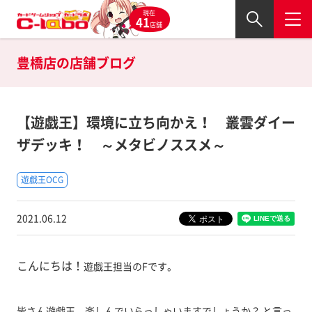
現在
41
店舗
豊橋店の
店舗ブログ
【遊戯王】環境に立ち向かえ！ 叢雲ダイー
ザデッキ！ ～メタビノススメ～
遊戯王OCG
2021.06.12
こんにちは！
遊戯王担当のFです。
皆さん遊戯王、楽しんでいらっしゃいますでしょうか？ と言っ