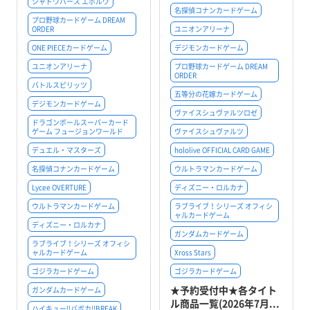
シャドウバース エボルヴ
名探偵コナンカードゲーム
プロ野球カードゲーム DREAM
ORDER
ユニオンアリーナ
ONE PIECEカードゲーム
デジモンカードゲーム
ユニオンアリーナ
プロ野球カードゲーム DREAM
ORDER
バトルスピリッツ
五等分の花嫁カードゲーム
デジモンカードゲーム
ヴァイスシュヴァルツロゼ
ドラゴンボールスーパーカード
ゲーム フュージョンワールド
ヴァイスシュヴァルツ
デュエル・マスターズ
hololive OFFICIAL CARD GAME
名探偵コナンカードゲーム
ウルトラマンカードゲーム
Lycee OVERTURE
ディズニー・ロルカナ
ウルトラマンカードゲーム
ラブライブ！シリーズ オフィシ
ャルカードゲーム
ディズニー・ロルカナ
ガンダムカードゲーム
ラブライブ！シリーズ オフィシ
ャルカードゲーム
Xross Stars
ゴジラカードゲーム
ゴジラカードゲーム
★予約受付中★各タイト
ガンダムカードゲーム
ル商品一覧(2026年7月...
ハイキュー!!バボカ!!BREAK