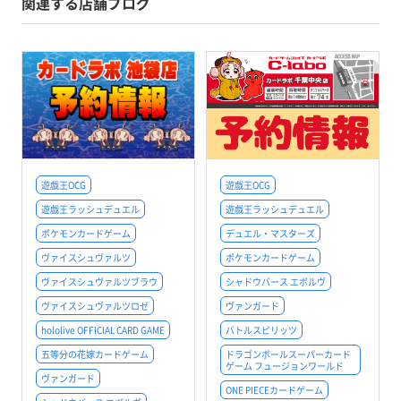
関連する店舗ブログ
遊戯王OCG
遊戯王OCG
遊戯王ラッシュデュエル
遊戯王ラッシュデュエル
ポケモンカードゲーム
デュエル・マスターズ
ヴァイスシュヴァルツ
ポケモンカードゲーム
ヴァイスシュヴァルツブラウ
シャドウバース エボルヴ
ヴァイスシュヴァルツロゼ
ヴァンガード
hololive OFFICIAL CARD GAME
バトルスピリッツ
五等分の花嫁カードゲーム
ドラゴンボールスーパーカード
ゲーム フュージョンワールド
ヴァンガード
ONE PIECEカードゲーム