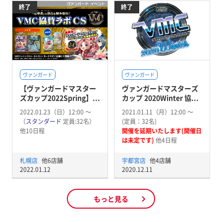
終了
終了
ヴァンガード
ヴァンガード
【ヴァンガードマスター
ヴァンガードマスターズ
ズカップ2022Spring】...
カップ 2020Winter 協...
2022.01.23（日）12:00 〜
2021.01.11（月）12:00 〜
（
スタンダード
定員:32名）
(定員：32名)
他10日程
開催を延期いたします(開催日
は未定です)
他4日程
札幌店
他6店舗
宇都宮店
他4店舗
2022.01.12
2020.12.11
もっと見る