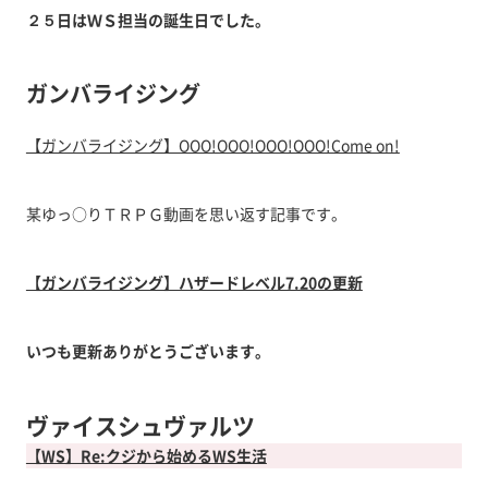
２５日はＷＳ担当の誕生日でした。
ガンバライジング
【ガンバライジング】OOO!OOO!OOO!OOO!Come on!
某ゆっ○りＴＲＰＧ動画を思い返す記事です。
【ガンバライジング】ハザードレベル7.20の更新
いつも更新ありがとうございます。
ヴァイスシュヴァルツ
【WS】Re:クジから始めるWS生活