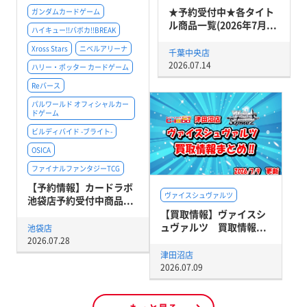
★予約受付中★各タイト
ガンダムカードゲーム
ル商品一覧(2026年7月...
ハイキュー!!バボカ!!BREAK
Xross Stars
ニベルアリーナ
千葉中央店
2026.07.14
ハリー・ポッター カードゲーム
Reバース
パルワールド オフィシャルカー
ドゲーム
ビルディバイド -ブライト-
OSICA
ファイナルファンタジーTCG
【予約情報】カードラボ
ヴァイスシュヴァルツ
池袋店予約受付中商品...
【買取情報】ヴァイスシ
ュヴァルツ 買取情報...
池袋店
2026.07.28
津田沼店
2026.07.09