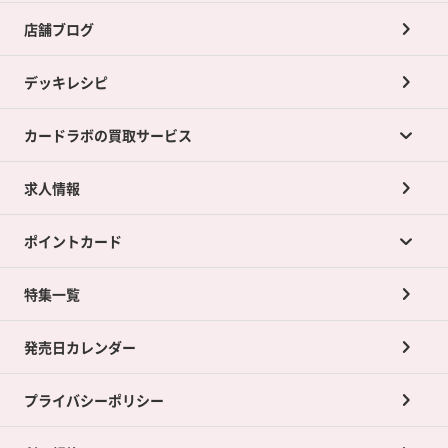
店舗ブログ
デッキレシピ
カードラボの買取サービス
求人情報
カードラボの買取サービスTOP
ポイントカード
店舗買取について
ネット買取について
特集一覧
ポイントカードTOP
買取承諾書について
発売日カレンダー
ポイント交換景品
プライバシーポリシー