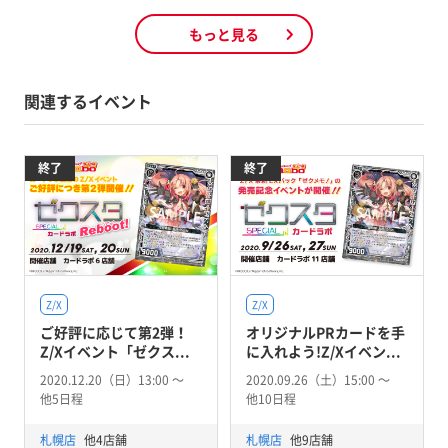
もっと見る
関連するイベント
終了
終了
Z/X
Z/X
ご好評に応じて第2弾！
オリジナルPRカードを手
Z/Xイベント「ゼクス...
に入れよう!Z/Xイベン...
2020.12.20（日）13:00 〜
2020.09.26（土）15:00 〜
他5日程
他10日程
札幌店
他4店舗
札幌店
他9店舗