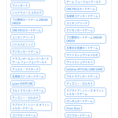
ゲーム フュージョンワールド
ヴァンガード
ONE PIECEカードゲーム
シャドウバース エボルヴ
名探偵コナンカードゲーム
プロ野球カードゲーム DREAM
ORDER
ユニオンアリーナ
ONE PIECEカードゲーム
デジモンカードゲーム
ユニオンアリーナ
プロ野球カードゲーム DREAM
ORDER
バトルスピリッツ
五等分の花嫁カードゲーム
デジモンカードゲーム
ヴァイスシュヴァルツロゼ
ドラゴンボールスーパーカード
ゲーム フュージョンワールド
ヴァイスシュヴァルツ
デュエル・マスターズ
hololive OFFICIAL CARD GAME
名探偵コナンカードゲーム
ウルトラマンカードゲーム
Lycee OVERTURE
ディズニー・ロルカナ
ウルトラマンカードゲーム
ラブライブ！シリーズ オフィシ
ャルカードゲーム
ディズニー・ロルカナ
ガンダムカードゲーム
ラブライブ！シリーズ オフィシ
ャルカードゲーム
Xross Stars
ゴジラカードゲーム
ゴジラカードゲーム