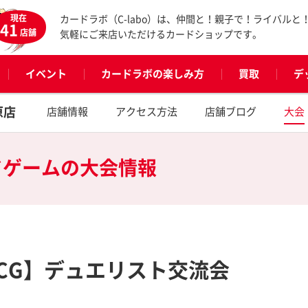
現在
カードラボ（C-labo）は、仲間と！親子で！ライバルと
41
店舗
気軽にご来店いただけるカードショップです。
イベント
カードラボの楽しみ方
買取
デ
原店
店舗情報
アクセス方法
店舗ブログ
大会
ドゲームの
大会情報
OCG】デュエリスト交流会