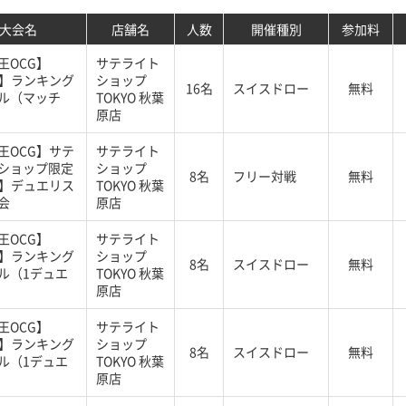
大会名
店舗名
人数
開催種別
参加料
王OCG】
サテライト
G】ランキング
ショップ
16名
スイスドロー
無料
ル（マッチ
TOKYO 秋葉
原店
王OCG】サテ
サテライト
ショップ限定
ショップ
8名
フリー対戦
無料
G】デュエリス
TOKYO 秋葉
会
原店
王OCG】
サテライト
G】ランキング
ショップ
8名
スイスドロー
無料
ル（1デュエ
TOKYO 秋葉
原店
王OCG】
サテライト
G】ランキング
ショップ
8名
スイスドロー
無料
ル（1デュエ
TOKYO 秋葉
原店