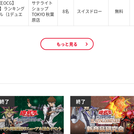
王OCG】
サテライト
G】ランキング
ショップ
8名
スイスドロー
無料
ル（1デュエ
TOKYO 秋葉
原店
もっと見る
終了
終了