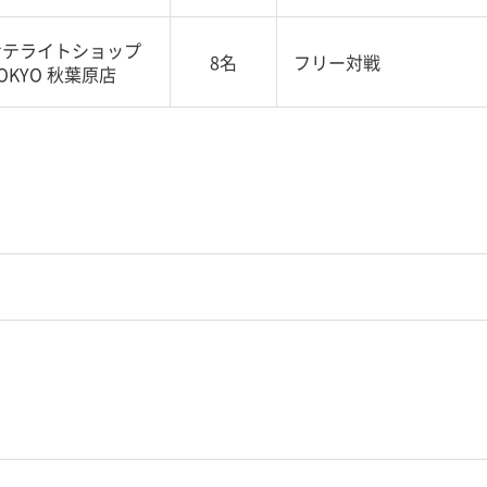
サテライトショップ
8名
フリー対戦
OKYO 秋葉原店