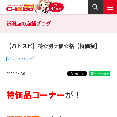
現在
41
店舗
新潟店の
店舗ブログ
【バトスピ】特☆別☆価☆格【特価祭】
バトルスピリッツ
2020.04.30
特価品コーナー
が！