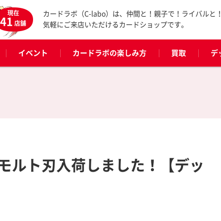
現在
カードラボ（C-labo）は、仲間と！親子で！ライバルと
41
店舗
気軽にご来店いただけるカードショップです。
イベント
カードラボの楽しみ方
買取
デ
モルト刃入荷しました！【デッ