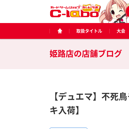
取扱タイトル
大会
姫路店の
店舗ブログ
【デュエマ】不死鳥
キ入荷】