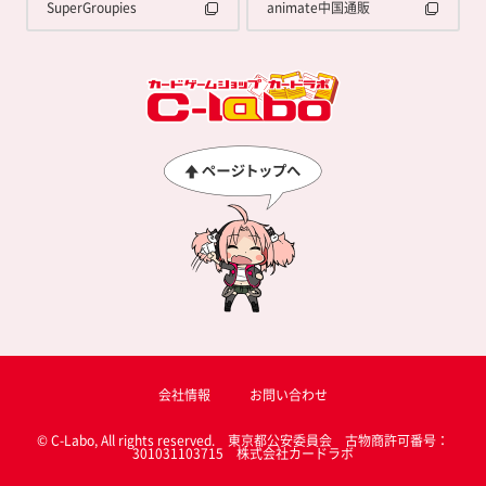
SuperGroupies
animate中国通販
会社情報
お問い合わせ
© C-Labo, All rights reserved. 東京都公安委員会 古物商許可番号：
301031103715 株式会社カードラボ