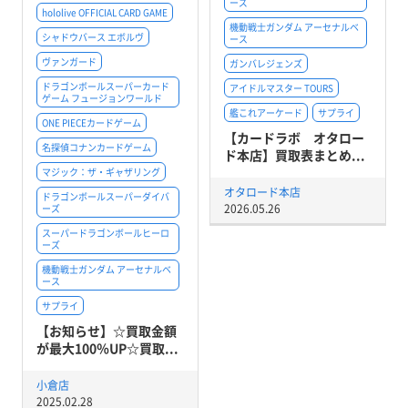
ーズ
hololive OFFICIAL CARD GAME
機動戦士ガンダム アーセナルベ
シャドウバース エボルヴ
ース
ヴァンガード
ガンバレジェンズ
ドラゴンボールスーパーカード
アイドルマスター TOURS
ゲーム フュージョンワールド
艦これアーケード
サプライ
ONE PIECEカードゲーム
【カードラボ オタロー
名探偵コナンカードゲーム
ド本店】買取表まとめ...
マジック：ザ・ギャザリング
オタロード本店
ドラゴンボールスーパーダイバ
2026.05.26
ーズ
スーパードラゴンボールヒーロ
ーズ
機動戦士ガンダム アーセナルベ
ース
サプライ
【お知らせ】☆買取金額
が最大100％UP☆買取...
小倉店
2025.02.28