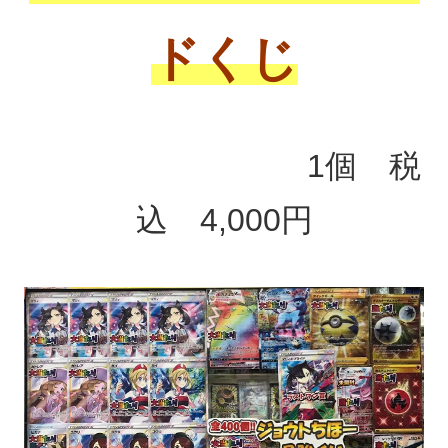
ドくじ
1個 税
込 4,000円