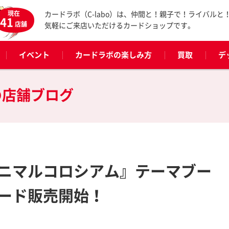
現在
カードラボ（C-labo）は、仲間と！親子で！ライバルと
41
店舗
気軽にご来店いただけるカードショップです。
イベント
カードラボの楽しみ方
買取
デ
の
店舗ブログ
ニマルコロシアム』テーマブー
ード販売開始！