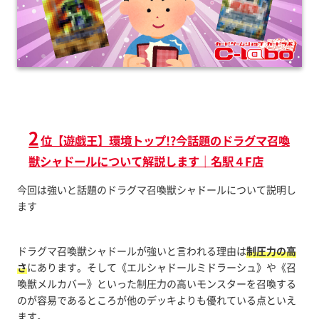
2
位【遊戯王】環境トップ!?今話題のドラグマ召喚
獣シャドールについて解説します｜名駅４F店
今回は強いと話題のドラグマ召喚獣シャドールについて説明し
ます
ドラグマ召喚獣シャドールが強いと言われる理由は
制圧力の高
さ
にあります。そして《エルシャドールミドラーシュ》や《召
喚獣メルカバー》といった制圧力の高いモンスターを召喚する
のが容易であるところが他のデッキよりも優れている点といえ
ます。