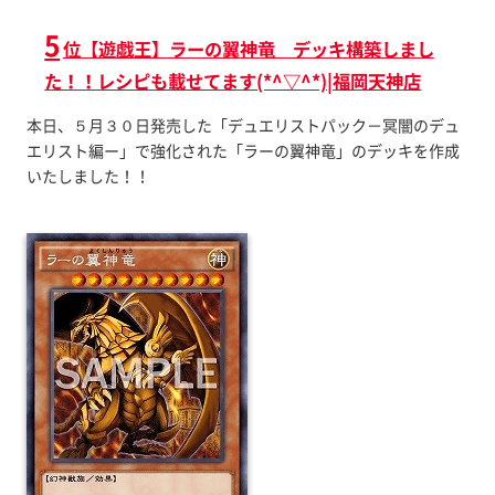
5
位【遊戯王】ラーの翼神竜 デッキ構築しまし
た！！レシピも載せてます(*^▽^*)|福岡天神店
本日、５月３０日発売した「デュエリストパック－冥闇のデュ
エリスト編ー」で強化された「ラーの翼神竜」のデッキを作成
いたしました！！