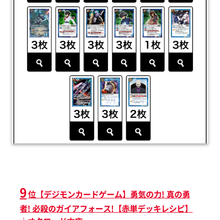
9
位【デジモンカードゲーム】勇気の力! 真の勇
者! 必殺のガイアフォース!【赤単デッキレシピ】