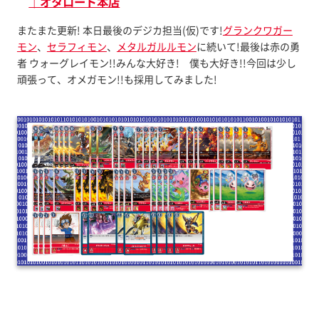
｜オタロード本店
またまた更新! 本日最後のデジカ担当(仮)です!
グランクワガー
モン
、
セラフィモン
、
メタルガルルモン
に続いて!最後は赤の勇
者 ウォーグレイモン!!みんな大好き! 僕も大好き!!今回は少し
頑張って、オメガモン!!も採用してみました!