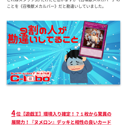
ことを《召喚獣メカルバー》だと勘違いしていました。
4
位【遊戯王】環境入り確定！？１枚から驚異の
展開力！『ヌメロン』デッキと相性の良いカード