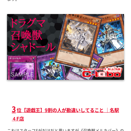
3
位【遊戯王】9割の人が勘違いしてること ｜名駅
４F店
これはスタッフSがだけだと思いますが《召喚獣メルカバー》の