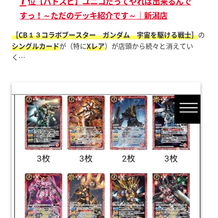
位【バトスピ】ユニコだってやれば出来るんで
すっ！～ただのデッキ紹介です～｜新潟店
［CB１３コラボブースター ガンダム 宇宙を駆ける戦士］
の
シングルカード
が（特に
Xレア
）が店頭から続々と消えてい
く…