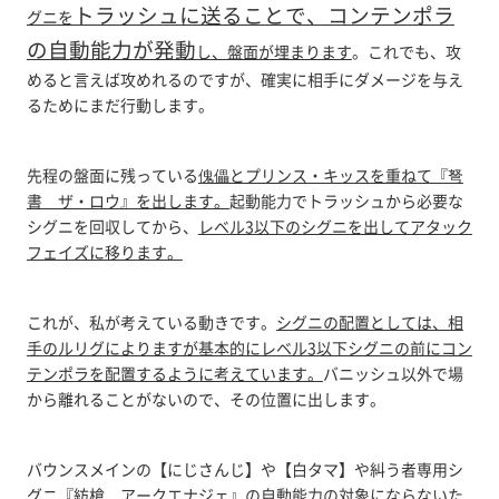
トラッシュに送ることで、コンテンポラ
グニを
の自動能力が発動
し、盤面が埋まります
。これでも、攻
めると言えば攻めれるのですが、確実に相手にダメージを与え
るためにまだ行動します。
先程の盤面に残っている
傀儡とプリンス・キッスを重ねて『弩
書 ザ・ロウ』を出します。
起動能力でトラッシュから必要な
シグニを回収してから、
レベル3以下のシグニを出してアタック
フェイズに移ります。
これが、私が考えている動きです。
シグニの配置としては、相
手のルリグによりますが基本的にレベル3以下シグニの前にコン
テンポラを配置するように考えています。
バニッシュ以外で場
から離れることがないので、その位置に出します。
バウンスメインの【にじさんじ】や【白タマ】や糾う者専用シ
グニ『紡槍 アークエナジェ』の自動能力の対象にならないた