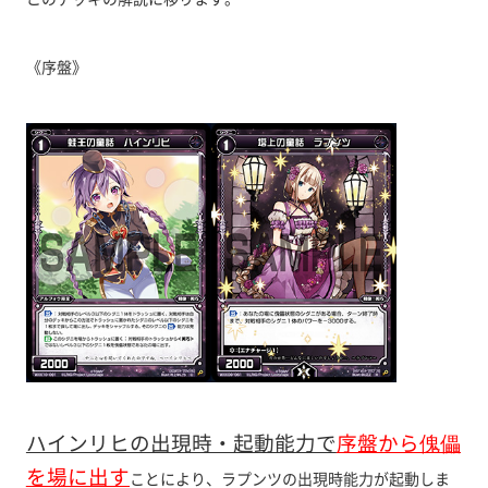
《序盤》
ハインリヒの出現時・起動能力で
序盤から傀儡
を場に出す
ことにより、ラプンツの出現時能力が起動しま