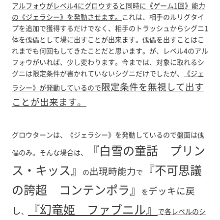
アルフォウがレベル4にグロウすると同時に《ゲーム1回》能力
の《ジェラシー》を発動させます。
これは、相手のルリグタイ
プを追加で獲得するだけでなく、相手のトラッシュからシグニ1
体を傀儡として場に出すことが出来ます。傀儡を出すことはこ
れまでも何回もしてきたことだと思います。が、レベル4のアル
フォウがいれば、少し変わります。今までは、対象に取れるシ
グニは限定条件が書かれていないシグニだけでしたが、
《ジェ
限定条件を無視して出す
ラシー》が発動しているので
ことが出来ます。
グロウターンは、《ジェラシー》を発動しているので盤面は傀
『白雪の童話 プリン
儡のみ。そんな場合は、
ス・キッス』
『不可思議
出現時能力
の
で
の誇超 コンテンポラ』
デッキに戻
を
『幻竜姫 ファブニル』
し
、
で各レベルのシ