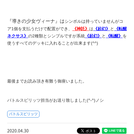
『導きの少女ヴィーナ』は
シンボルは持っていませんがコ
ア1個を支払うだけで配置ができ、
《神託》
は
《起幻》
と
《転醒
ネクサス》
の2種類とシンプルですが系統
《起幻》
と
《転醒》
を
使うすべてのデッキに入れることが出来ます(^^)
最後までお読み頂き有難う御座いました。
バトルスピリッツ担当がお送り致しました(^-^)ノシ
バトルスピリッツ
2020.04.30