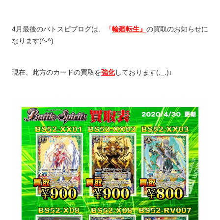
4月最後のバトスピブログは、
『
輪廻転生』
の
買取のお知らせに
なります(^-^)
現在、
此方のカードの買取を
強化
しております(._.)↓