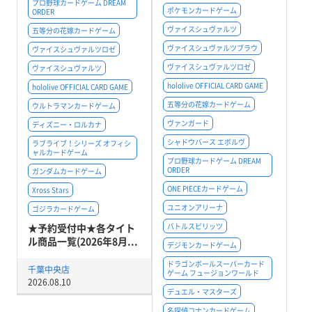
プロ野球カードゲーム DREAM
ポケモンカードゲーム
ORDER
ヴァイスシュヴァルツ
五等分の花嫁カードゲーム
ヴァイスシュヴァルツブラウ
ヴァイスシュヴァルツロゼ
ヴァイスシュヴァルツロゼ
ヴァイスシュヴァルツ
hololive OFFICIAL CARD GAME
hololive OFFICIAL CARD GAME
五等分の花嫁カードゲーム
ウルトラマンカードゲーム
ヴァンガード
ディズニー・ロルカナ
シャドウバース エボルヴ
ラブライブ！シリーズ オフィシ
ャルカードゲーム
プロ野球カードゲーム DREAM
ORDER
ガンダムカードゲーム
ONE PIECEカードゲーム
Xross Stars
ユニオンアリーナ
ゴジラカードゲーム
★予約受付中★各タイト
バトルスピリッツ
ル商品一覧(2026年8月...
デジモンカードゲーム
ドラゴンボールスーパーカード
千葉中央店
ゲーム フュージョンワールド
2026.08.10
デュエル・マスターズ
名探偵コナンカードゲーム