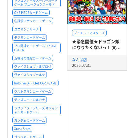
ドラゴンボールスーパーカード
ゲーム フュージョンワールド
ONE PIECEカードゲーム
名探偵コナンカードゲーム
ユニオンアリーナ
デュエル・マスターズ
デジモンカードゲーム
★緊急開催★ドラゴン娘
プロ野球カードゲーム DREAM
になりたくないっ！ 文...
ORDER
五等分の花嫁カードゲーム
なんば店
2026.07.31
ヴァイスシュヴァルツロゼ
ヴァイスシュヴァルツ
hololive OFFICIAL CARD GAME
ウルトラマンカードゲーム
ディズニー・ロルカナ
ラブライブ！シリーズ オフィシ
ャルカードゲーム
ガンダムカードゲーム
Xross Stars
ゴジラカードゲーム