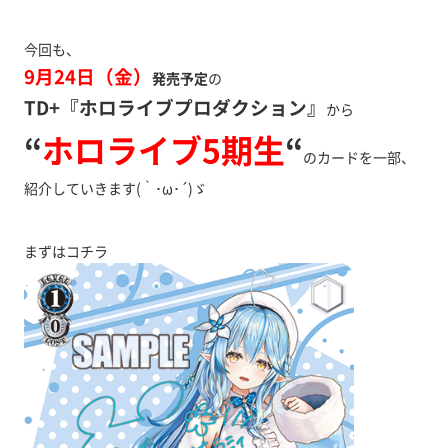
今回も、
9月24日（金）
発売予定
の
TD+『ホロライブプロダクション』
から
“
ホロライブ5期生
“
のカードを一部、
紹介していきます(｀･ω･´)ゞ
まずはコチラ