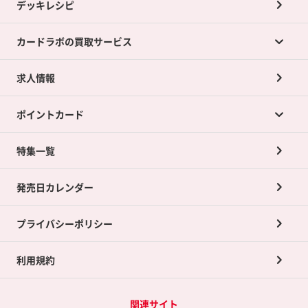
デッキレシピ
カードラボの買取サービス
求人情報
カードラボの買取サービスTOP
ポイントカード
店舗買取について
ネット買取について
特集一覧
ポイントカードTOP
買取承諾書について
発売日カレンダー
ポイント交換景品
プライバシーポリシー
利用規約
関連サイト