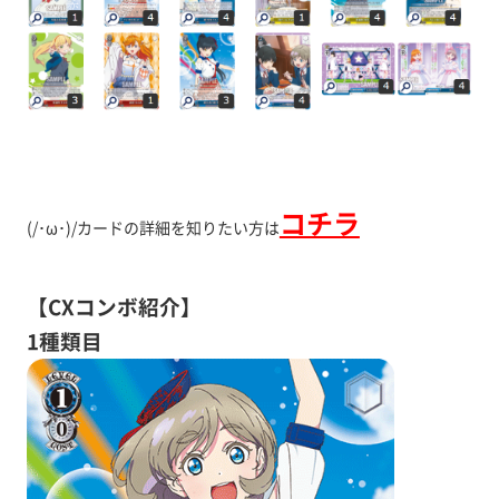
コチラ
(/･ω･)/カードの詳細を知りたい方は
【CXコンボ紹介】
1種類目