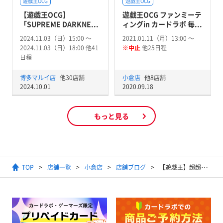
遊戯王OCG
遊戯王OCG
【遊戯王OCG】
遊戯王OCG ファンミーテ
「SUPREME DARKNE...
ィングin カードラボ 毎...
2024.11.03（日）15:00 〜
2021.01.11（月）13:00 〜
2024.11.03（日）18:00 他41
※中止
他25日程
日程
博多マルイ店
他30店舗
小倉店
他8店舗
2024.10.01
2020.09.18
もっと見る
TOP
店舗一覧
小倉店
店舗ブログ
【遊戯王】超超超珍しいカード『13人目の埋葬者』入荷！！他にも珍しいカードありますよ！！そして買取情報も！！