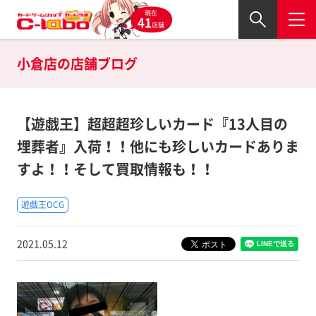
現在
41
店舗
小倉店の
店舗ブログ
【遊戯王】超超超珍しいカード『13人目の
埋葬者』入荷！！他にも珍しいカードありま
すよ！！そして買取情報も！！
遊戯王OCG
2021.05.12