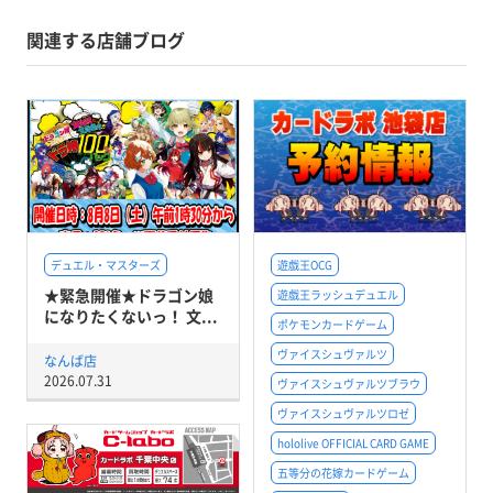
関連する店舗ブログ
デュエル・マスターズ
遊戯王OCG
★緊急開催★ドラゴン娘
遊戯王ラッシュデュエル
になりたくないっ！ 文...
ポケモンカードゲーム
ヴァイスシュヴァルツ
なんば店
2026.07.31
ヴァイスシュヴァルツブラウ
ヴァイスシュヴァルツロゼ
hololive OFFICIAL CARD GAME
五等分の花嫁カードゲーム