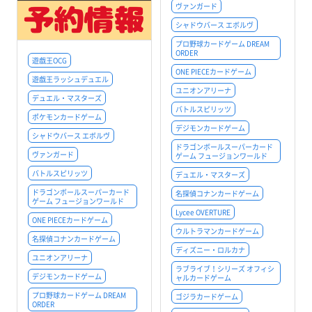
ヴァンガード
シャドウバース エボルヴ
プロ野球カードゲーム DREAM
ORDER
遊戯王OCG
ONE PIECEカードゲーム
遊戯王ラッシュデュエル
ユニオンアリーナ
デュエル・マスターズ
バトルスピリッツ
ポケモンカードゲーム
デジモンカードゲーム
シャドウバース エボルヴ
ドラゴンボールスーパーカード
ヴァンガード
ゲーム フュージョンワールド
バトルスピリッツ
デュエル・マスターズ
ドラゴンボールスーパーカード
名探偵コナンカードゲーム
ゲーム フュージョンワールド
Lycee OVERTURE
ONE PIECEカードゲーム
ウルトラマンカードゲーム
名探偵コナンカードゲーム
ディズニー・ロルカナ
ユニオンアリーナ
ラブライブ！シリーズ オフィシ
デジモンカードゲーム
ャルカードゲーム
プロ野球カードゲーム DREAM
ゴジラカードゲーム
ORDER