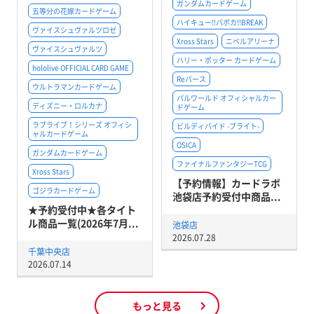
ガンダムカードゲーム
五等分の花嫁カードゲーム
ハイキュー!!バボカ!!BREAK
ヴァイスシュヴァルツロゼ
Xross Stars
ニベルアリーナ
ヴァイスシュヴァルツ
ハリー・ポッター カードゲーム
hololive OFFICIAL CARD GAME
Reバース
ウルトラマンカードゲーム
パルワールド オフィシャルカー
ディズニー・ロルカナ
ドゲーム
ラブライブ！シリーズ オフィシ
ビルディバイド -ブライト-
ャルカードゲーム
OSICA
ガンダムカードゲーム
ファイナルファンタジーTCG
Xross Stars
【予約情報】カードラボ
ゴジラカードゲーム
池袋店予約受付中商品...
★予約受付中★各タイト
ル商品一覧(2026年7月...
池袋店
2026.07.28
千葉中央店
2026.07.14
もっと見る