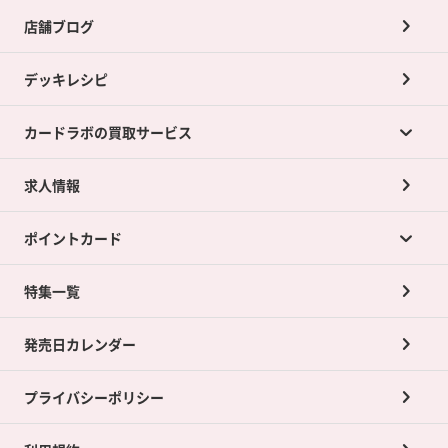
店舗ブログ
デッキレシピ
カードラボの買取サービス
求人情報
カードラボの買取サービスTOP
ポイントカード
店舗買取について
ネット買取について
特集一覧
ポイントカードTOP
買取承諾書について
発売日カレンダー
ポイント交換景品
プライバシーポリシー