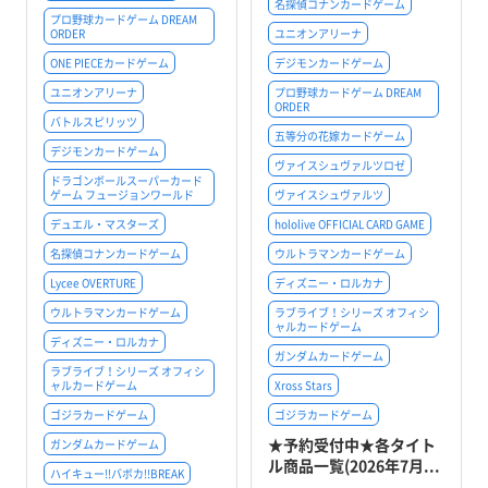
名探偵コナンカードゲーム
プロ野球カードゲーム DREAM
ORDER
ユニオンアリーナ
ONE PIECEカードゲーム
デジモンカードゲーム
ユニオンアリーナ
プロ野球カードゲーム DREAM
ORDER
バトルスピリッツ
五等分の花嫁カードゲーム
デジモンカードゲーム
ヴァイスシュヴァルツロゼ
ドラゴンボールスーパーカード
ゲーム フュージョンワールド
ヴァイスシュヴァルツ
デュエル・マスターズ
hololive OFFICIAL CARD GAME
名探偵コナンカードゲーム
ウルトラマンカードゲーム
Lycee OVERTURE
ディズニー・ロルカナ
ウルトラマンカードゲーム
ラブライブ！シリーズ オフィシ
ャルカードゲーム
ディズニー・ロルカナ
ガンダムカードゲーム
ラブライブ！シリーズ オフィシ
ャルカードゲーム
Xross Stars
ゴジラカードゲーム
ゴジラカードゲーム
★予約受付中★各タイト
ガンダムカードゲーム
ル商品一覧(2026年7月...
ハイキュー!!バボカ!!BREAK