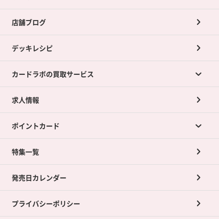
店舗ブログ
デッキレシピ
カードラボの買取サービス
求人情報
カードラボの買取サービスTOP
ポイントカード
店舗買取について
ネット買取について
特集一覧
ポイントカードTOP
買取承諾書について
発売日カレンダー
ポイント交換景品
プライバシーポリシー