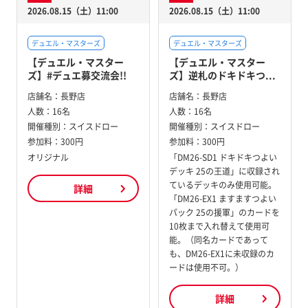
2026.08.15（土）11:00
2026.08.15（土）11:00
デュエル・マスターズ
デュエル・マスターズ
【デュエル・マスター
【デュエル・マスター
ズ】#デュエ募交流会!!
ズ】逆札のドキドキつ...
店舗名：
長野店
店舗名：
長野店
人数：
16名
人数：
16名
開催種別：
スイスドロー
開催種別：
スイスドロー
参加料：
300円
参加料：
300円
オリジナル
「DM26-SD1 ドキドキつよい
デッキ 25の王道」に収録され
ているデッキのみ使用可能。
詳細
「DM26-EX1 ますますつよい
パック 25の援軍」のカードを
10枚まで入れ替えて使用可
能。（同名カードであって
も、DM26-EX1に未収録のカ
ードは使用不可。）
詳細