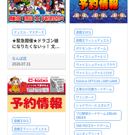
デュエル・マスターズ
遊戯王OCG
★緊急開催★ドラゴン娘
遊戯王ラッシュデュエル
になりたくないっ！ 文...
ポケモンカードゲーム
ヴァイスシュヴァルツ
なんば店
2026.07.31
ヴァイスシュヴァルツブラウ
ヴァイスシュヴァルツロゼ
hololive OFFICIAL CARD GAME
五等分の花嫁カードゲーム
ヴァンガード
シャドウバース エボルヴ
プロ野球カードゲーム DREAM
ORDER
遊戯王OCG
ONE PIECEカードゲーム
遊戯王ラッシュデュエル
ユニオンアリーナ