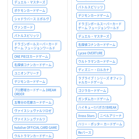
デュエル・マスターズ
バトルスピリッツ
ポケモンカードゲーム
デジモンカードゲーム
シャドウバース エボルヴ
ドラゴンボールスーパーカード
ヴァンガード
ゲーム フュージョンワールド
バトルスピリッツ
デュエル・マスターズ
ドラゴンボールスーパーカード
名探偵コナンカードゲーム
ゲーム フュージョンワールド
Lycee OVERTURE
ONE PIECEカードゲーム
ウルトラマンカードゲーム
名探偵コナンカードゲーム
ディズニー・ロルカナ
ユニオンアリーナ
ラブライブ！シリーズ オフィシ
デジモンカードゲーム
ャルカードゲーム
プロ野球カードゲーム DREAM
ゴジラカードゲーム
ORDER
ガンダムカードゲーム
五等分の花嫁カードゲーム
ハイキュー!!バボカ!!BREAK
ヴァイスシュヴァルツロゼ
Xross Stars
ニベルアリーナ
ヴァイスシュヴァルツ
ハリー・ポッター カードゲーム
hololive OFFICIAL CARD GAME
Reバース
ウルトラマンカードゲーム