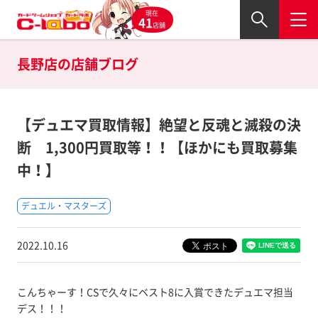
現在
41
店舗
長野店の
店舗ブログ
【デュエマ買取情報】絶望と反魂と滅殺の決
断 1,300円買取等！！【ほかにも買取募集
中！】
デュエル・マスターズ
2022.10.16
こんちゃーす！CSで久々にベスト8に入賞できたデュエマ担当
デス！！！